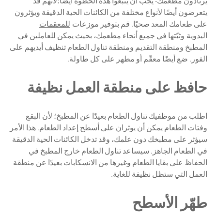
يرتادون مطعمك- يجب أن يتبعوا هذه الخطوة أيضًا؛لأنهم قد
يتعرضون أيضًا لأنواع مختلفة من الكائنات الحية الدقيقة ويؤثرون
على طعامك المعد صحيًا. قم بتوفير موزعات
للمعقمات
اليدوية
وثبّتها في جميع أنحاء مطعمك، بحيث يمكن للعاملين في
المطبخ ومنطقة التقديم ومنطقة تناول الطعام تنظيف أيديهم على
الفور. ضع أيضًا معقّم أو مطهر على كل طاولة.
حافظ على منطقة العمل نظيفة
اطلب من موظفيك تناول الطعام بعيدًا عن المطبخ؛ لأن البقع
وفتات الطعام يمكن أن يوثران على أسطح إعداد الطعام. هذا الأمر
سيؤثر على مطبخك دون علمك، وقد تدخل الكائنات الحية الدقيقة
في الطعام الجاهز. سيساعد تناول الطعام خارج المطبخ في
الحفاظ على بقايا الطعام وغيرها من الانسكابات بعيدًا عن منطقة
العمل التي ستظل نظيفة للغاية.
طهّر الأسطح