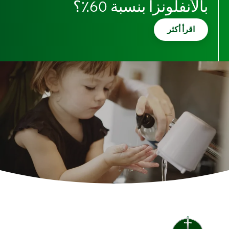
بالأنفلونزا بنسبة 60٪؟
اقرأ أكثر