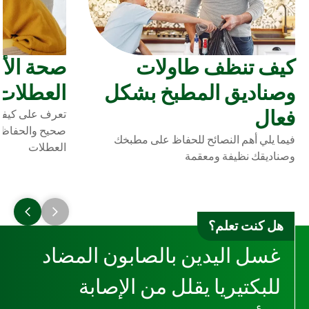
كيف تنظف طاولات
صحة الأ
وصناديق المطبخ بشكل
العطلات
فعال
تعرف على كيفي
صحيح والحفاظ 
فيما يلي أهم النصائح للحفاظ على مطبخك
العطلات
وصناديقك نظيفة ومعقمة
هل كنت تعلم؟
غسل اليدين بالصابون المضاد
للبكتيريا يقلل من الإصابة