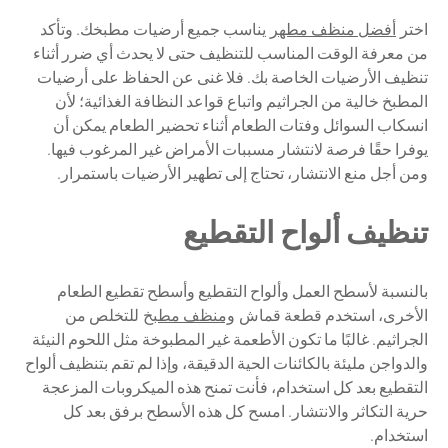
اختر
أفضل منظف مطهر
يناسب جميع أرضيات مطبخك. وتأكد
من معرفة الوقت المناسب للتنظيف حتى لا يحدث أي ضرر أثناء
تنظيف الأرضيات الخاصة بك. فلا غنى عن الحفاظ على أرضيات
المطبخ خالية من الجراثيم واتباع قواعد النظافة الغذائية؛ لأن
انسكاب السوائل وفتات الطعام أثناء تحضير الطعام يمكن أن
يوفرا حقًا فرصة لانتشار مسببات الأمراض غير المرغوب فيها.
ومن أجل منع الانتشار، تحتاج إلى تطهير الأرضيات باستمرار.
تنظيف ألواح التقطيع
بالنسبة لأسطح العمل وألواح التقطيع وأسطح تقطيع الطعام
الأخرى، استخدم قطعة قماش
ومنظف مطبخ
للتخلص من
الجراثيم. غالبًا ما تكون الأطعمة غير المطبوخة مثل اللحوم النيئة
والدواجن مليئة بالكائنات الحية الدقيقة، وإذا لم تقم بتنظيف ألواح
التقطيع بعد كل استخدام، فأنت تمنح هذه الميكروبات المزعجة
حرية التكاثر والانتشار. امسح كل هذه الأسطح برفق بعد كل
استخدام.